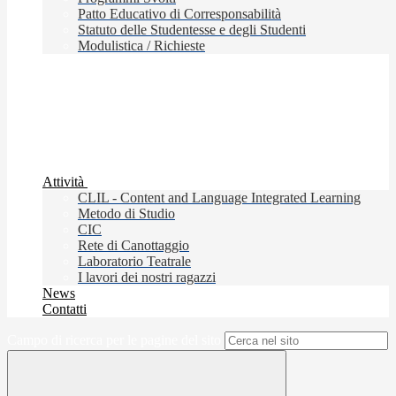
Patto Educativo di Corresponsabilità
Statuto delle Studentesse e degli Studenti
Modulistica / Richieste
Attività
CLIL - Content and Language Integrated Learning
Metodo di Studio
CIC
Rete di Canottaggio
Laboratorio Teatrale
I lavori dei nostri ragazzi
News
Contatti
Campo di ricerca per le pagine del sito