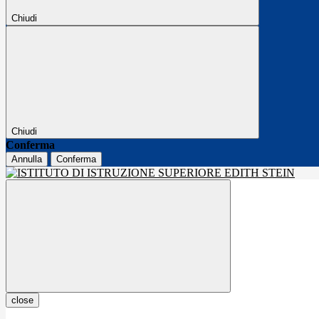
Chiudi
Chiudi
Conferma
Annulla
Conferma
close