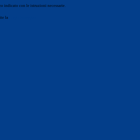
o indicato con le istruzioni necessarie.
ite la
Login Spaggiari