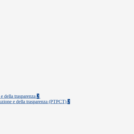
 e della trasparenza
2
rruzione e della trasparenza (PTPCT)
2