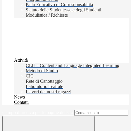
Patto Educativo di Corresponsabilità
Statuto delle Studentesse e degli Studenti
Modulistica / Richieste
Attività
CLIL - Content and Language Integrated Learning
Metodo di Studio
CIC
Rete di Canottaggio
Laboratorio Teatrale
I lavori dei nostri ragazzi
News
Contatti
Campo di ricerca per le pagine del sito