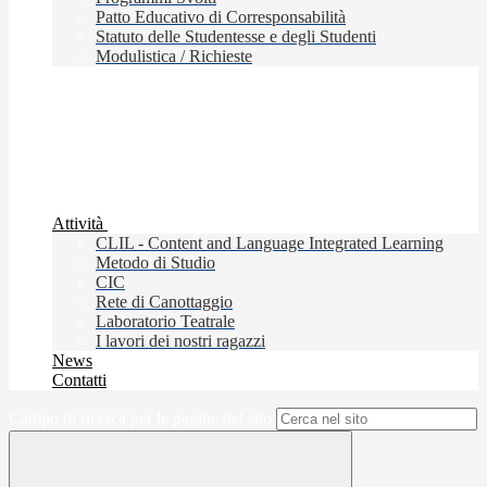
Patto Educativo di Corresponsabilità
Statuto delle Studentesse e degli Studenti
Modulistica / Richieste
Attività
CLIL - Content and Language Integrated Learning
Metodo di Studio
CIC
Rete di Canottaggio
Laboratorio Teatrale
I lavori dei nostri ragazzi
News
Contatti
Campo di ricerca per le pagine del sito