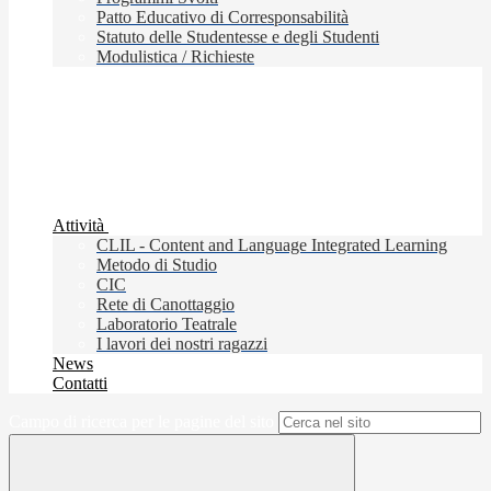
Patto Educativo di Corresponsabilità
Statuto delle Studentesse e degli Studenti
Modulistica / Richieste
Attività
CLIL - Content and Language Integrated Learning
Metodo di Studio
CIC
Rete di Canottaggio
Laboratorio Teatrale
I lavori dei nostri ragazzi
News
Contatti
Campo di ricerca per le pagine del sito