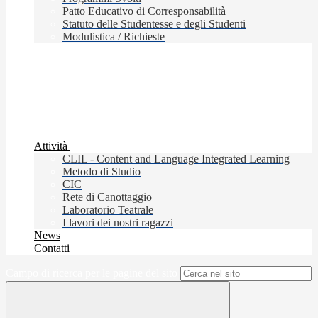
Patto Educativo di Corresponsabilità
Statuto delle Studentesse e degli Studenti
Modulistica / Richieste
Attività
CLIL - Content and Language Integrated Learning
Metodo di Studio
CIC
Rete di Canottaggio
Laboratorio Teatrale
I lavori dei nostri ragazzi
News
Contatti
Campo di ricerca per le pagine del sito