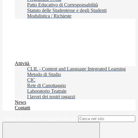
Patto Educativo di Corresponsabilità
Statuto delle Studentesse e degli Studenti
Modulistica / Richieste
Attività
CLIL - Content and Language Integrated Learning
Metodo di Studio
CIC
Rete di Canottaggio
Laboratorio Teatrale
I lavori dei nostri ragazzi
News
Contatti
Campo di ricerca per le pagine del sito