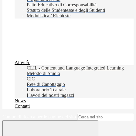
Patto Educativo di Corresponsabilità
Statuto delle Studentesse e degli Studenti
Modulistica / Richieste
Attività
CLIL - Content and Language Integrated Learning
Metodo di Studio
CIC
Rete di Canottaggio
Laboratorio Teatrale
I lavori dei nostri ragazzi
News
Contatti
Campo di ricerca per le pagine del sito