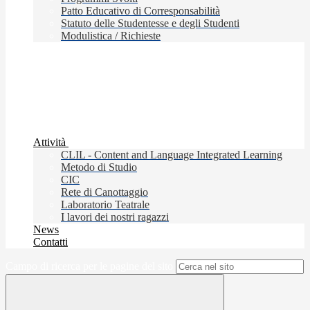
Patto Educativo di Corresponsabilità
Statuto delle Studentesse e degli Studenti
Modulistica / Richieste
Attività
CLIL - Content and Language Integrated Learning
Metodo di Studio
CIC
Rete di Canottaggio
Laboratorio Teatrale
I lavori dei nostri ragazzi
News
Contatti
Campo di ricerca per le pagine del sito