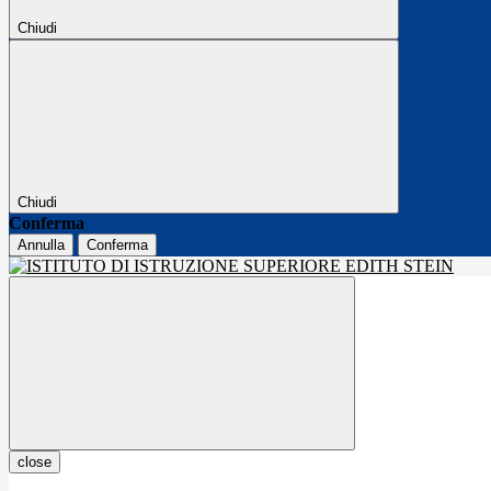
Chiudi
Chiudi
Conferma
Annulla
Conferma
close