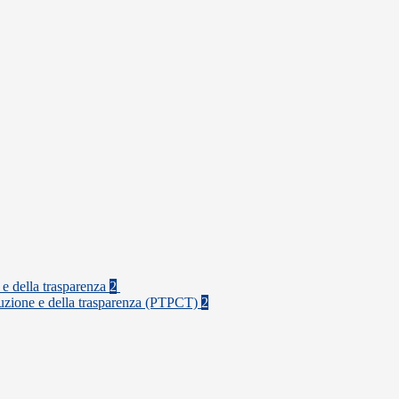
 e della trasparenza
2
rruzione e della trasparenza (PTPCT)
2