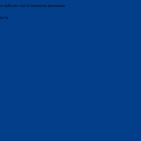
o indicato con le istruzioni necessarie.
ite la
Login Spaggiari