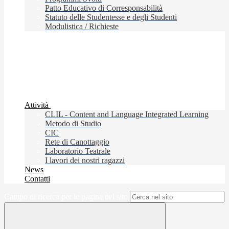
Patto Educativo di Corresponsabilità
Statuto delle Studentesse e degli Studenti
Modulistica / Richieste
Attività
CLIL - Content and Language Integrated Learning
Metodo di Studio
CIC
Rete di Canottaggio
Laboratorio Teatrale
I lavori dei nostri ragazzi
News
Contatti
Campo di ricerca per le pagine del sito