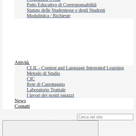
Patto Educativo di Corresponsabilità
Statuto delle Studentesse e degli Studenti
Modulistica / Richieste
Attività
CLIL - Content and Language Integrated Learning
Metodo di Studio
CIC
Rete di Canottaggio
Laboratorio Teatrale
I lavori dei nostri ragazzi
News
Contatti
Campo di ricerca per le pagine del sito