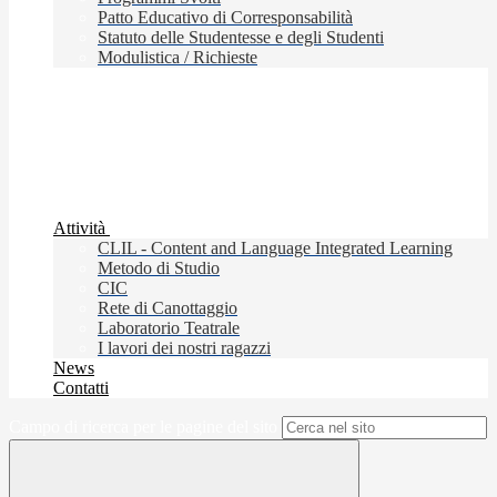
Patto Educativo di Corresponsabilità
Statuto delle Studentesse e degli Studenti
Modulistica / Richieste
Attività
CLIL - Content and Language Integrated Learning
Metodo di Studio
CIC
Rete di Canottaggio
Laboratorio Teatrale
I lavori dei nostri ragazzi
News
Contatti
Campo di ricerca per le pagine del sito