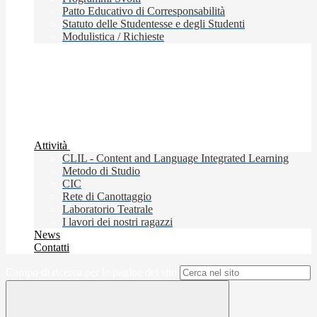
Patto Educativo di Corresponsabilità
Statuto delle Studentesse e degli Studenti
Modulistica / Richieste
Attività
CLIL - Content and Language Integrated Learning
Metodo di Studio
CIC
Rete di Canottaggio
Laboratorio Teatrale
I lavori dei nostri ragazzi
News
Contatti
Campo di ricerca per le pagine del sito