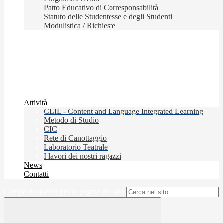
Patto Educativo di Corresponsabilità
Statuto delle Studentesse e degli Studenti
Modulistica / Richieste
Attività
CLIL - Content and Language Integrated Learning
Metodo di Studio
CIC
Rete di Canottaggio
Laboratorio Teatrale
I lavori dei nostri ragazzi
News
Contatti
Campo di ricerca per le pagine del sito