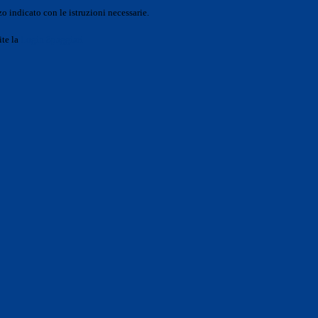
o indicato con le istruzioni necessarie.
ite la
Login Spaggiari