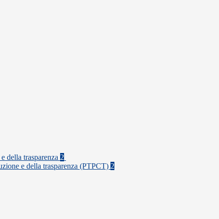
 e della trasparenza
2
rruzione e della trasparenza (PTPCT)
2