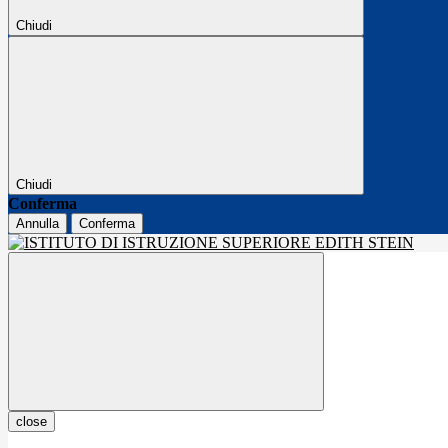
Chiudi
Chiudi
Conferma
Annulla
Conferma
close