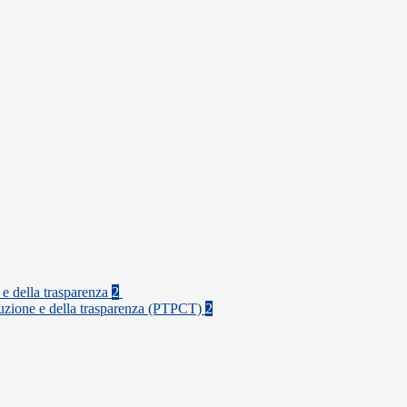
 e della trasparenza
2
rruzione e della trasparenza (PTPCT)
2