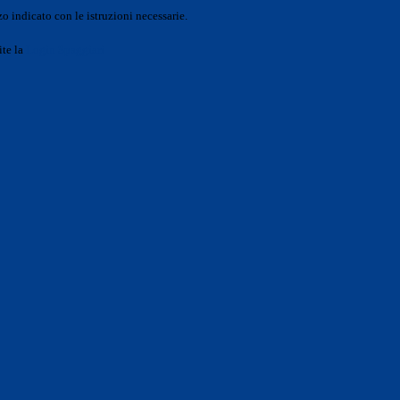
o indicato con le istruzioni necessarie.
ite la
Login Spaggiari