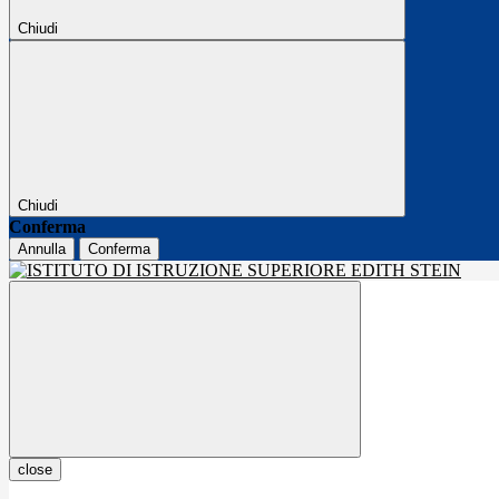
Chiudi
Chiudi
Conferma
Annulla
Conferma
close