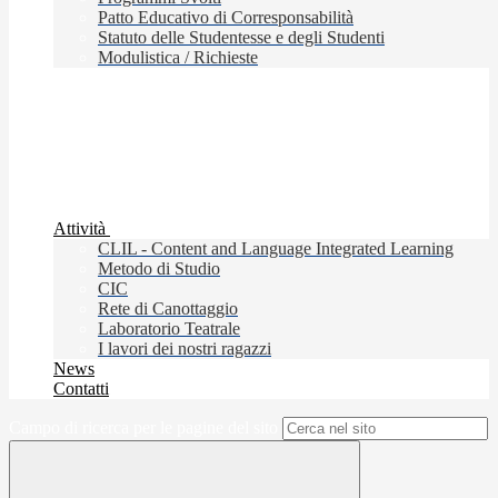
Patto Educativo di Corresponsabilità
Statuto delle Studentesse e degli Studenti
Modulistica / Richieste
Attività
CLIL - Content and Language Integrated Learning
Metodo di Studio
CIC
Rete di Canottaggio
Laboratorio Teatrale
I lavori dei nostri ragazzi
News
Contatti
Campo di ricerca per le pagine del sito