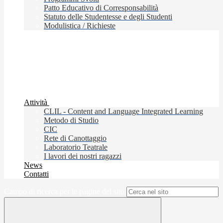
Patto Educativo di Corresponsabilità
Statuto delle Studentesse e degli Studenti
Modulistica / Richieste
Attività
CLIL - Content and Language Integrated Learning
Metodo di Studio
CIC
Rete di Canottaggio
Laboratorio Teatrale
I lavori dei nostri ragazzi
News
Contatti
Campo di ricerca per le pagine del sito