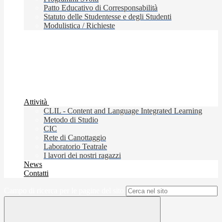
Patto Educativo di Corresponsabilità
Statuto delle Studentesse e degli Studenti
Modulistica / Richieste
Attività
CLIL - Content and Language Integrated Learning
Metodo di Studio
CIC
Rete di Canottaggio
Laboratorio Teatrale
I lavori dei nostri ragazzi
News
Contatti
Campo di ricerca per le pagine del sito