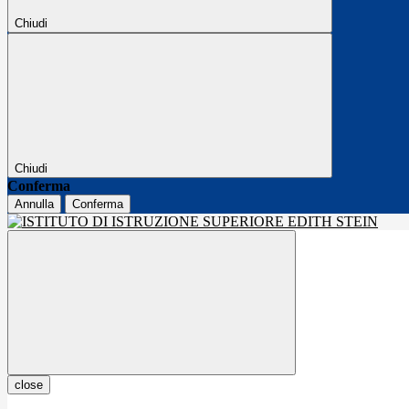
Chiudi
Chiudi
Conferma
Annulla
Conferma
close