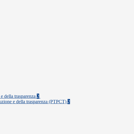
 e della trasparenza
2
rruzione e della trasparenza (PTPCT)
2