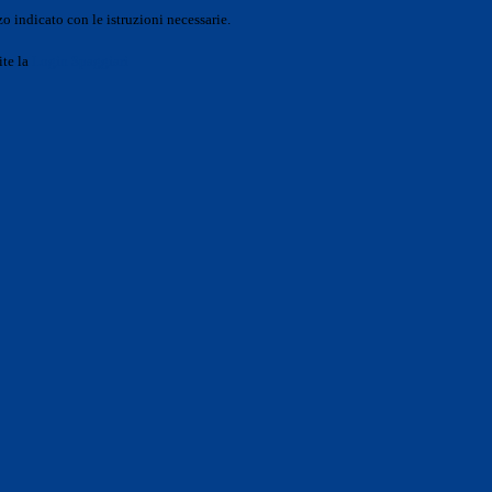
o indicato con le istruzioni necessarie.
ite la
Login Spaggiari