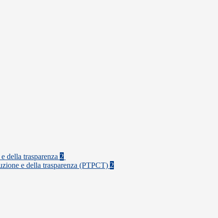
 e della trasparenza
2
rruzione e della trasparenza (PTPCT)
2