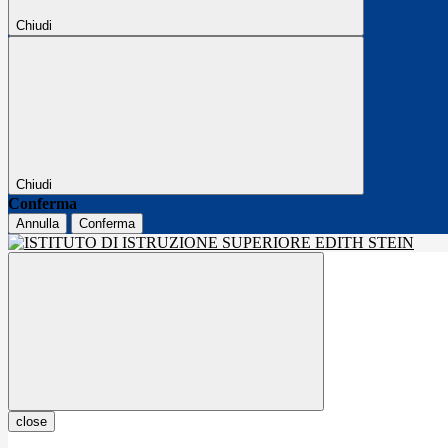
Chiudi
Chiudi
Conferma
Annulla
Conferma
close