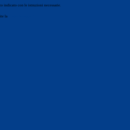
o indicato con le istruzioni necessarie.
ite la
Login Spaggiari