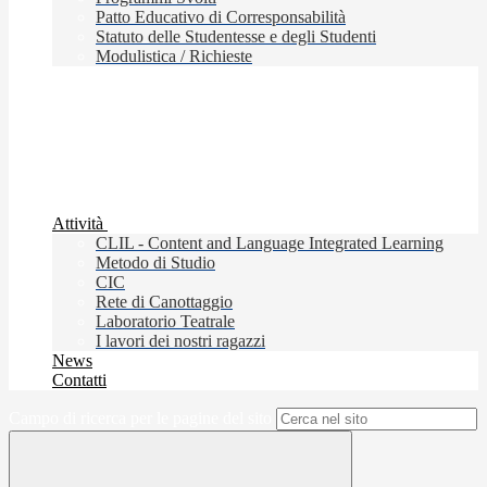
Patto Educativo di Corresponsabilità
Statuto delle Studentesse e degli Studenti
Modulistica / Richieste
Attività
CLIL - Content and Language Integrated Learning
Metodo di Studio
CIC
Rete di Canottaggio
Laboratorio Teatrale
I lavori dei nostri ragazzi
News
Contatti
Campo di ricerca per le pagine del sito