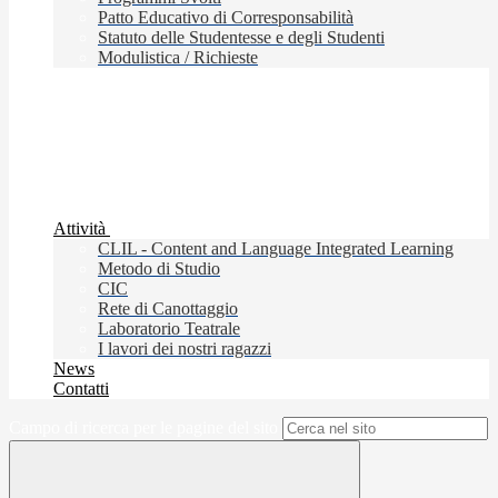
Patto Educativo di Corresponsabilità
Statuto delle Studentesse e degli Studenti
Modulistica / Richieste
Attività
CLIL - Content and Language Integrated Learning
Metodo di Studio
CIC
Rete di Canottaggio
Laboratorio Teatrale
I lavori dei nostri ragazzi
News
Contatti
Campo di ricerca per le pagine del sito