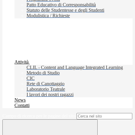
Patto Educativo di Corresponsabilità
Statuto delle Studentesse e degli Studenti
Modulistica / Richieste
Attività
CLIL - Content and Language Integrated Learning
Metodo di Studio
CIC
Rete di Canottaggio
Laboratorio Teatrale
I lavori dei nostri ragazzi
News
Contatti
Campo di ricerca per le pagine del sito