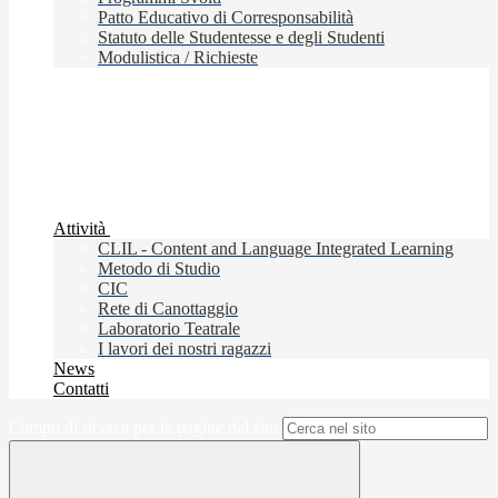
Patto Educativo di Corresponsabilità
Statuto delle Studentesse e degli Studenti
Modulistica / Richieste
Attività
CLIL - Content and Language Integrated Learning
Metodo di Studio
CIC
Rete di Canottaggio
Laboratorio Teatrale
I lavori dei nostri ragazzi
News
Contatti
Campo di ricerca per le pagine del sito