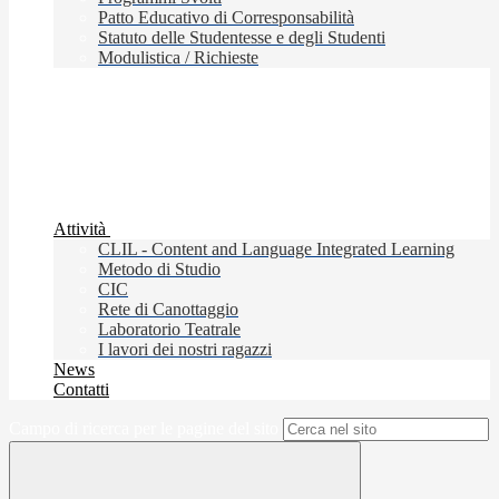
Patto Educativo di Corresponsabilità
Statuto delle Studentesse e degli Studenti
Modulistica / Richieste
Attività
CLIL - Content and Language Integrated Learning
Metodo di Studio
CIC
Rete di Canottaggio
Laboratorio Teatrale
I lavori dei nostri ragazzi
News
Contatti
Campo di ricerca per le pagine del sito