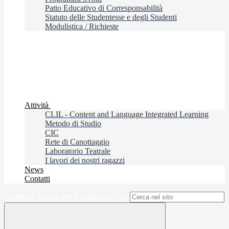
Patto Educativo di Corresponsabilità
Statuto delle Studentesse e degli Studenti
Modulistica / Richieste
Attività
CLIL - Content and Language Integrated Learning
Metodo di Studio
CIC
Rete di Canottaggio
Laboratorio Teatrale
I lavori dei nostri ragazzi
News
Contatti
Campo di ricerca per le pagine del sito