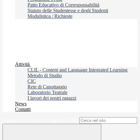
Patto Educativo di Corresponsabilità
Statuto delle Studentesse e degli Studenti
Modulistica / Richieste
Attività
CLIL - Content and Language Integrated Learning
Metodo di Studio
CIC
Rete di Canottaggio
Laboratorio Teatrale
I lavori dei nostri ragazzi
News
Contatti
Campo di ricerca per le pagine del sito