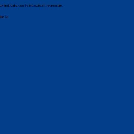
o indicato con le istruzioni necessarie.
ite la
Login Spaggiari