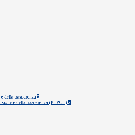
 e della trasparenza
2
rruzione e della trasparenza (PTPCT)
2