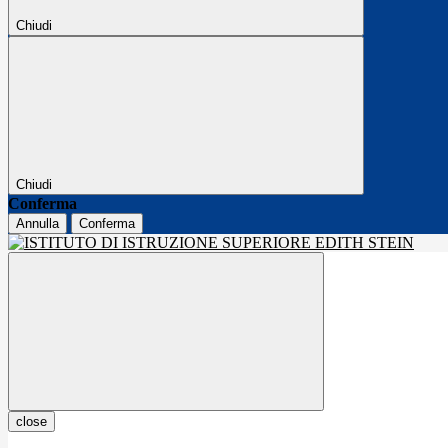
Chiudi
Chiudi
Conferma
Annulla
Conferma
close