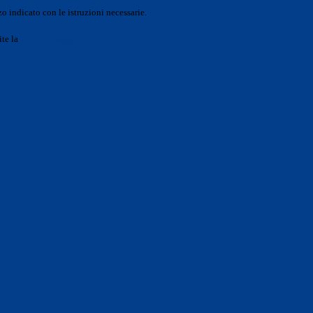
o indicato con le istruzioni necessarie.
ite la
Login Spaggiari