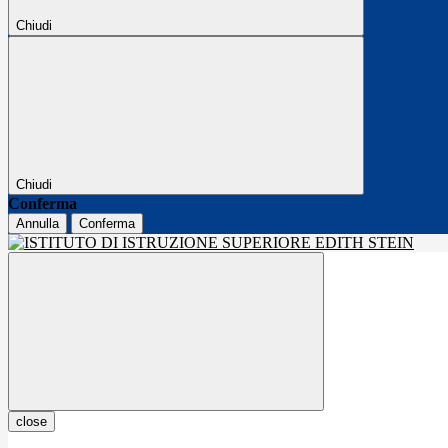
Chiudi
Chiudi
Conferma
Annulla
Conferma
close