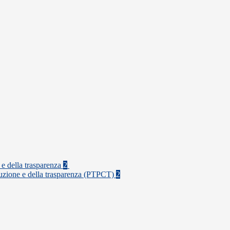
 e della trasparenza
2
rruzione e della trasparenza (PTPCT)
2