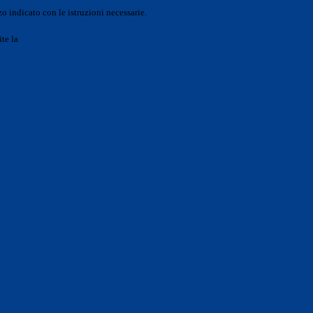
o indicato con le istruzioni necessarie.
ite la
Login Spaggiari