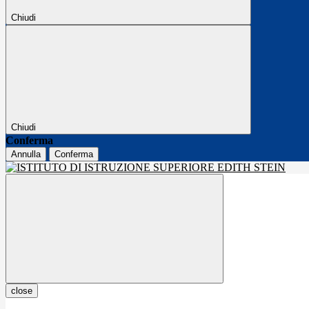
Chiudi
Chiudi
Conferma
Annulla
Conferma
close