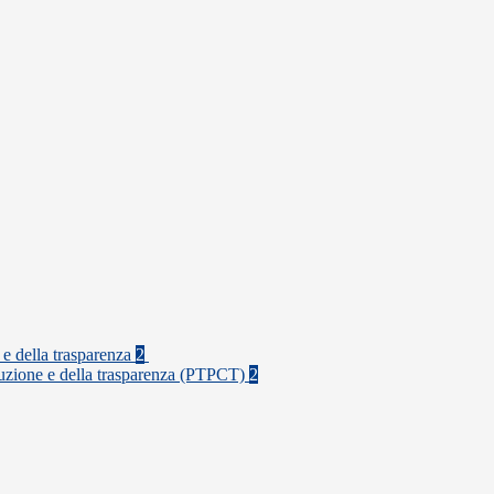
 e della trasparenza
2
rruzione e della trasparenza (PTPCT)
2